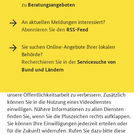
zu
Beratungsangeboten
An aktuellen Meldungen interessiert?
Abonnieren Sie den
RSS-Feed
Einwilligung in Tracking und / oder
Sie suchen Online-Angebote Ihrer lokalen
Behörde?
Videodienst
Recherchieren Sie in der
Servicesuche von
Wir bitten Sie an dieser Stelle um Ihre Einwilligung für
Bund und Ländern
verschiedene Zusatzdienste unserer Webseite: Wir
möchten die Nutzeraktivität mit Hilfe
datenschutzfreundlicher Statistiken verstehen, um
unsere Öffentlichkeitsarbeit zu verbessern. Zusätzlich
können Sie in die Nutzung eines Videodienstes
einwilligen. Nähere Informationen zu allen Diensten
finden Sie, wenn Sie die Pluszeichen rechts aufklappen.
Sie können Ihre Einwilligungen jederzeit erteilen oder
© 2026 Bundesministerium für Wirtschaft und Energie
für die Zukunft widerrufen. Rufen Sie dazu bitte diese
RSS
Benutzerhinweise
Inhaltsverzeichnis