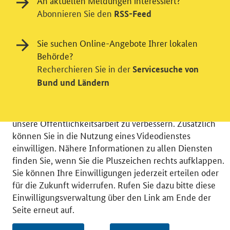
An aktuellen Meldungen interessiert?
Abonnieren Sie den
RSS-Feed
Einwilligung in Tracking und / oder
Sie suchen Online-Angebote Ihrer lokalen
Videodienst
Behörde?
Recherchieren Sie in der
Servicesuche von
Wir bitten Sie an dieser Stelle um Ihre Einwilligung für
Bund und Ländern
verschiedene Zusatzdienste unserer Webseite: Wir
möchten die Nutzeraktivität mit Hilfe
datenschutzfreundlicher Statistiken verstehen, um
unsere Öffentlichkeitsarbeit zu verbessern. Zusätzlich
können Sie in die Nutzung eines Videodienstes
einwilligen. Nähere Informationen zu allen Diensten
finden Sie, wenn Sie die Pluszeichen rechts aufklappen.
Sie können Ihre Einwilligungen jederzeit erteilen oder
© 2026 Bundesministerium für Wirtschaft und Energie
für die Zukunft widerrufen. Rufen Sie dazu bitte diese
RSS
Benutzerhinweise
Inhaltsverzeichnis
Einwilligungsverwaltung über den Link am Ende der
Impressum
Barrierefreiheit
Datenschutz
Seite erneut auf.
Einwilligungsverwaltung