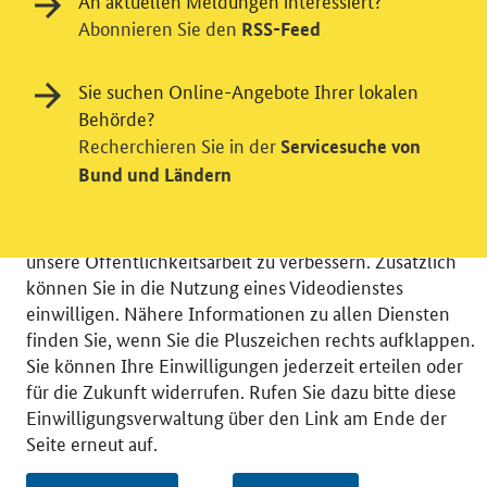
An aktuellen Meldungen interessiert?
Abonnieren Sie den
RSS-Feed
Einwilligung in Tracking und / oder
Sie suchen Online-Angebote Ihrer lokalen
Videodienst
Behörde?
Recherchieren Sie in der
Servicesuche von
Wir bitten Sie an dieser Stelle um Ihre Einwilligung für
Bund und Ländern
verschiedene Zusatzdienste unserer Webseite: Wir
möchten die Nutzeraktivität mit Hilfe
datenschutzfreundlicher Statistiken verstehen, um
unsere Öffentlichkeitsarbeit zu verbessern. Zusätzlich
können Sie in die Nutzung eines Videodienstes
einwilligen. Nähere Informationen zu allen Diensten
finden Sie, wenn Sie die Pluszeichen rechts aufklappen.
Sie können Ihre Einwilligungen jederzeit erteilen oder
© 2026 Bundesministerium für Wirtschaft und Energie
für die Zukunft widerrufen. Rufen Sie dazu bitte diese
RSS
Benutzerhinweise
Inhaltsverzeichnis
Einwilligungsverwaltung über den Link am Ende der
Impressum
Barrierefreiheit
Datenschutz
Seite erneut auf.
Einwilligungsverwaltung