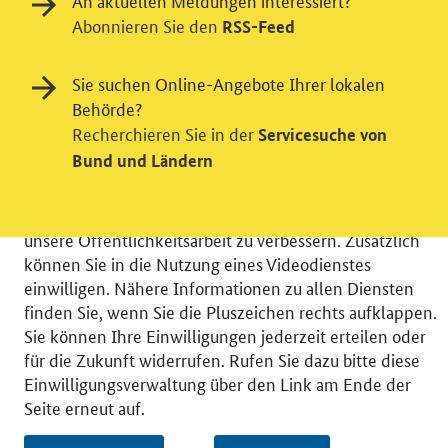
An aktuellen Meldungen interessiert?
Abonnieren Sie den
RSS-Feed
Einwilligung in Tracking und / oder
Sie suchen Online-Angebote Ihrer lokalen
Videodienst
Behörde?
Recherchieren Sie in der
Servicesuche von
Wir bitten Sie an dieser Stelle um Ihre Einwilligung für
Bund und Ländern
verschiedene Zusatzdienste unserer Webseite: Wir
möchten die Nutzeraktivität mit Hilfe
datenschutzfreundlicher Statistiken verstehen, um
unsere Öffentlichkeitsarbeit zu verbessern. Zusätzlich
können Sie in die Nutzung eines Videodienstes
einwilligen. Nähere Informationen zu allen Diensten
finden Sie, wenn Sie die Pluszeichen rechts aufklappen.
Sie können Ihre Einwilligungen jederzeit erteilen oder
© 2026 Bundesministerium für Wirtschaft und Energie
für die Zukunft widerrufen. Rufen Sie dazu bitte diese
RSS
Benutzerhinweise
Inhaltsverzeichnis
Einwilligungsverwaltung über den Link am Ende der
Impressum
Barrierefreiheit
Datenschutz
Seite erneut auf.
Einwilligungsverwaltung