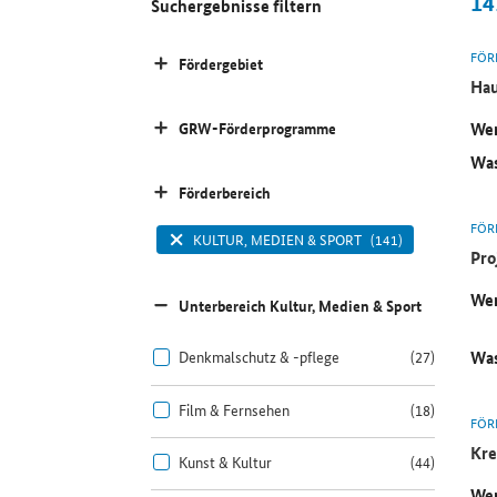
14
Suchergebnisse filtern
FÖR
Fördergebiet
Hau
Wer
GRW-Förderprogramme
Was
Förderbereich
FÖR
KULTUR, MEDIEN & SPORT
(141)
Pro
Wer
Unterbereich Kultur, Medien & Sport
Was
Denkmalschutz & -pflege
(27)
Film & Fernsehen
(18)
FÖR
Kre
Kunst & Kultur
(44)
Wer