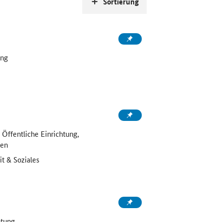
Sortierung
ung
 Öffentliche Einrichtung,
men
t & Soziales
tung,