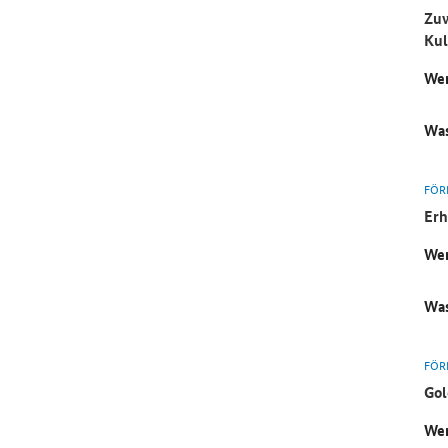
Zuw
Kul
Wer
Was
FÖR
Erh
Wer
Was
FÖR
Gol
Wer