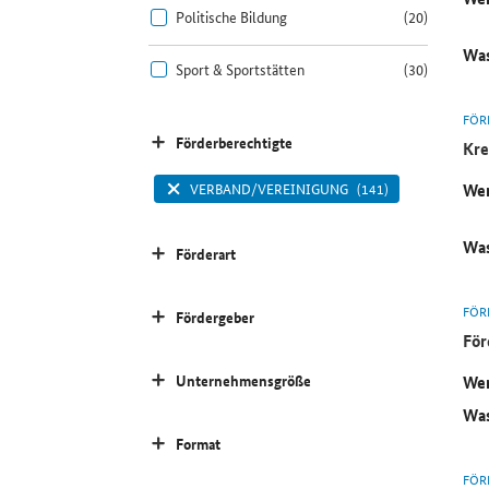
Politische Bildung
(20)
Was
Sport & Sportstätten
(30)
FÖR
Förderberechtigte
Kre
Wer
VERBAND/VEREINIGUNG
(141)
Was
Förderart
FÖR
Fördergeber
För
Unternehmensgröße
Wer
Was
Format
FÖR