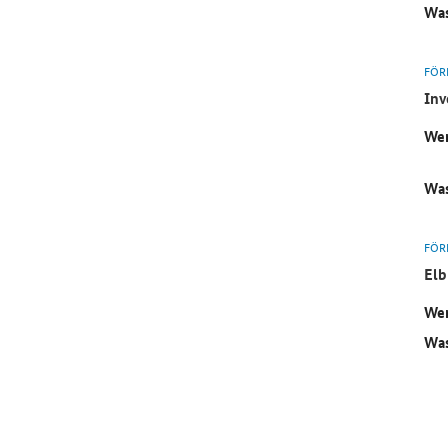
Was
FÖR
Inv
Wer
Was
FÖR
Elb
Wer
Was