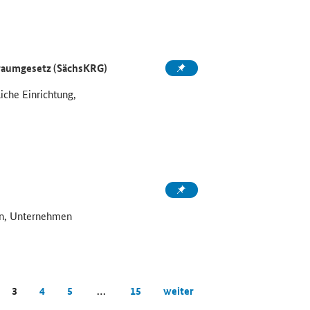
raumgesetz (SächsKRG)
che Einrichtung,
on, Unternehmen
3
4
5
…
15
weiter