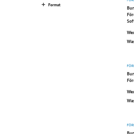
Format
Bun
För
Sof
Wer
Was
FÖR
Bun
För
Wer
Was
FÖR
Bun