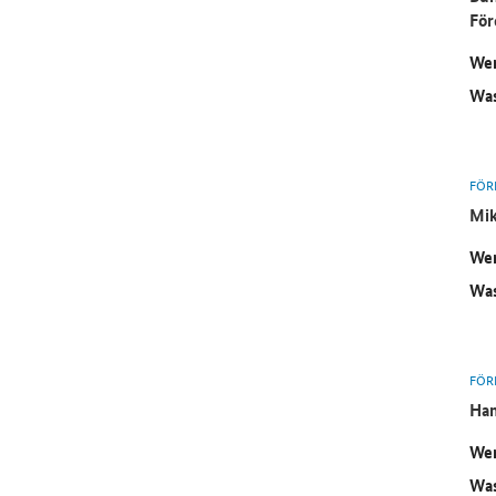
För
Wer
Was
FÖR
Mik
Wer
Was
FÖR
Ham
Wer
Was