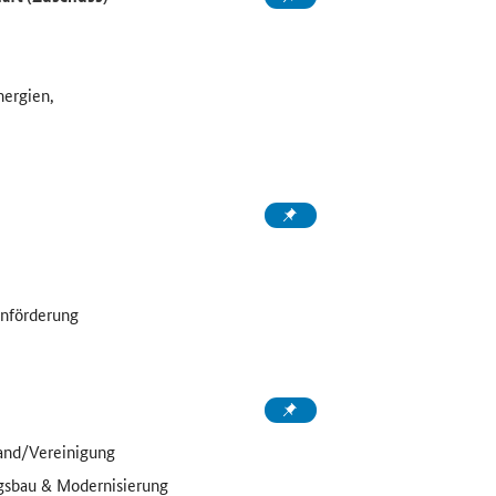
nergien,
enförderung
and/Vereinigung
sbau & Modernisierung