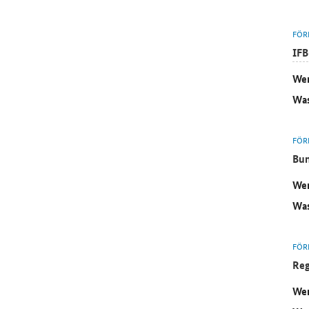
FÖR
IFB
Wer
Was
FÖR
Bun
Wer
Was
FÖR
Reg
Wer