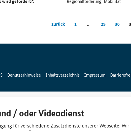
 wird gefördert?:
Regionalförderung, Mobilität
zurück
1
…
29
30
SS
Benutzerhinweise
Inhaltsverzeichnis
Impressum
Barrierefre
und / oder Videodienst
lligung für verschiedene Zusatzdienste unserer Webseite: Wir