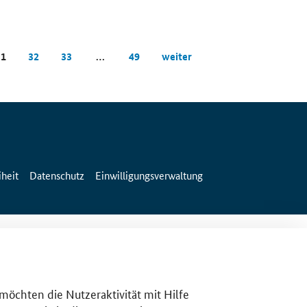
31
32
33
…
49
weiter
iheit
Datenschutz
Einwilligungsverwaltung
 möchten die Nutzeraktivität mit Hilfe