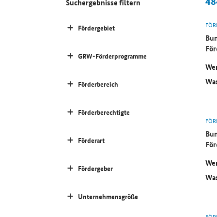
48
Suchergebnisse filtern
FÖR
Fördergebiet
Bun
För
GRW-Förderprogramme
Wer
Was
Förderbereich
Förderberechtigte
FÖR
Bun
Förderart
För
Wer
Fördergeber
Was
Unternehmensgröße
FÖR