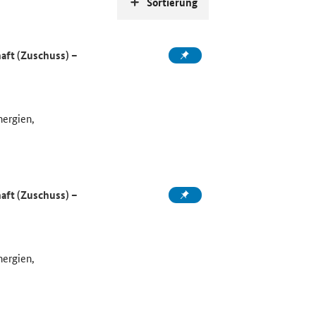
Sortierung
aft (Zuschuss) –
nergien,
aft (Zuschuss) –
nergien,