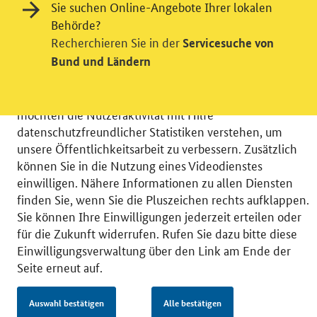
Sie suchen Online-Angebote Ihrer lokalen
Behörde?
Einwilligung in Tracking und / oder
Recherchieren Sie in der
Servicesuche von
Videodienst
Bund und Ländern
Wir bitten Sie an dieser Stelle um Ihre Einwilligung für
verschiedene Zusatzdienste unserer Webseite: Wir
möchten die Nutzeraktivität mit Hilfe
datenschutzfreundlicher Statistiken verstehen, um
unsere Öffentlichkeitsarbeit zu verbessern. Zusätzlich
können Sie in die Nutzung eines Videodienstes
einwilligen. Nähere Informationen zu allen Diensten
© 2026 Bundesministerium für Wirtschaft und Energie
finden Sie, wenn Sie die Pluszeichen rechts aufklappen.
RSS
Benutzerhinweise
Inhaltsverzeichnis
Sie können Ihre Einwilligungen jederzeit erteilen oder
Impressum
Barrierefreiheit
Datenschutz
für die Zukunft widerrufen. Rufen Sie dazu bitte diese
Einwilligungsverwaltung
Einwilligungsverwaltung über den Link am Ende der
Seite erneut auf.
Auswahl bestätigen
Alle bestätigen