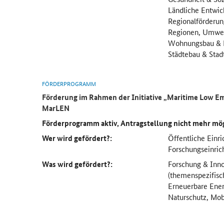
Ländliche Entwic
Regionalförderun
Regionen, Umwel
Wohnungsbau & M
Städtebau & Sta
FÖRDERPROGRAMM
Förderung im Rahmen der Initiative „
Maritime Low Em
MarLEN
Förderprogramm aktiv, Antragstellung nicht mehr mö
Wer wird gefördert?:
Öffentliche Einr
Forschungseinri
Was wird gefördert?:
Forschung & Inno
(themenspezifisch
Erneuerbare Ene
Naturschutz, Mobi