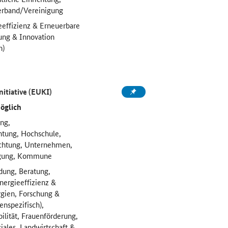
rband/Vereinigung
eeffizienz & Erneuerbare
ung & Innovation
h)
itiative (EUKI)
möglich
ung,
htung, Hochschule,
ichtung, Unternehmen,
igung, Kommune
dung, Beratung,
Energieeffizienz &
gien, Forschung &
enspezifisch),
bilität, Frauenförderung,
iales, Landwirtschaft &