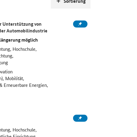
Sortierung
r Unterstützung von
der Automobilindustrie
rlängerung möglich
htung, Hochschule,
chtung,
gung
vation
), Mobilität,
 & Erneuerbare Energien,
htung, Hochschule,
liche Einrichtung,