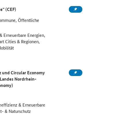
pe
“ (CEF)
ommune, Öffentliche
 & Erneuerbare Energien,
art Cities & Regionen,
obilität
z und Circular Economy
 Landes Nordrhein-
conomy)
eeffizienz & Erneuerbare
t- & Naturschutz