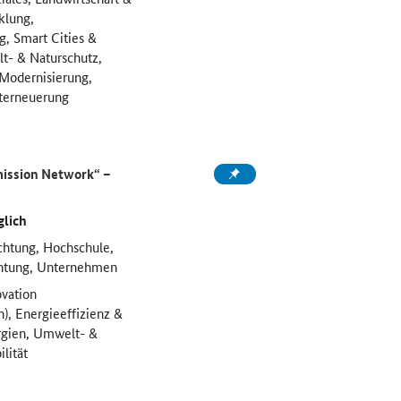
klung,
g, Smart Cities &
t- & Naturschutz,
odernisierung,
dterneuerung
ission Network
“ –
glich
ichtung, Hochschule,
chtung, Unternehmen
vation
), Energieeffizienz &
rgien, Umwelt- &
lität