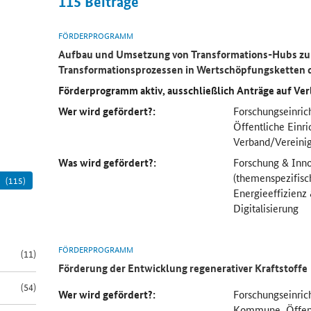
115
Beiträge
FÖRDERPROGRAMM
Aufbau und Umsetzung von Transformations-
Hubs
zu
Transformationsprozessen in Wertschöpfungsketten 
Förderprogramm aktiv, ausschließlich Anträge auf Ve
Wer wird gefördert?:
Forschungseinric
Öffentliche Einri
Verband/Vereini
Was wird gefördert?:
Forschung & Inno
(themenspezifisch
(115)
Energieeffizienz
Digitalisierung
FÖRDERPROGRAMM
(11)
Förderung der Entwicklung regenerativer Kraftstoffe
(54)
Wer wird gefördert?:
Forschungseinric
Kommune, Öffent