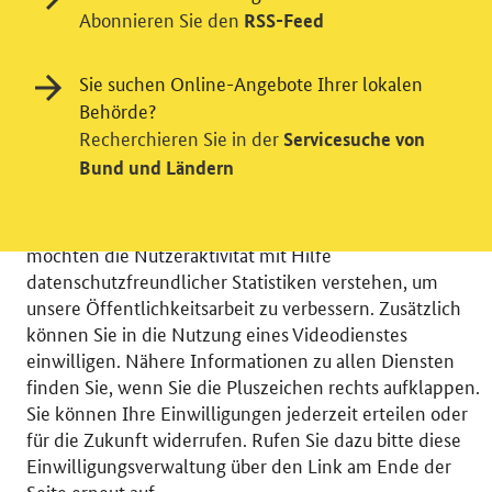
Abonnieren Sie den
RSS-Feed
Sie suchen Online-Angebote Ihrer lokalen
Behörde?
Einwilligung in Tracking und / oder
Recherchieren Sie in der
Servicesuche von
Videodienst
Bund und Ländern
Wir bitten Sie an dieser Stelle um Ihre Einwilligung für
verschiedene Zusatzdienste unserer Webseite: Wir
möchten die Nutzeraktivität mit Hilfe
datenschutzfreundlicher Statistiken verstehen, um
unsere Öffentlichkeitsarbeit zu verbessern. Zusätzlich
können Sie in die Nutzung eines Videodienstes
einwilligen. Nähere Informationen zu allen Diensten
© 2026 Bundesministerium für Wirtschaft und Energie
finden Sie, wenn Sie die Pluszeichen rechts aufklappen.
RSS
Benutzerhinweise
Inhaltsverzeichnis
Sie können Ihre Einwilligungen jederzeit erteilen oder
Impressum
Barrierefreiheit
Datenschutz
für die Zukunft widerrufen. Rufen Sie dazu bitte diese
Einwilligungsverwaltung
Einwilligungsverwaltung über den Link am Ende der
Seite erneut auf.