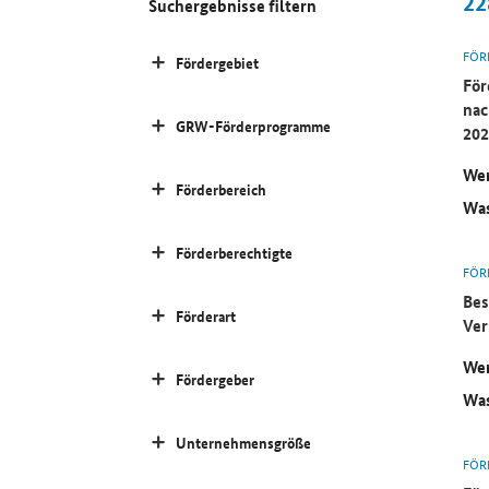
22
Suchergebnisse filtern
FÖR
Fördergebiet
För
nac
GRW-Förderprogramme
202
Wer
Förderbereich
Was
Förderberechtigte
FÖR
Bes
Förderart
Ver
Wer
Fördergeber
Was
Unternehmensgröße
FÖR