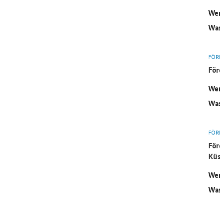
Wer
Was
FÖR
För
Wer
Was
FÖR
För
Küs
Wer
Was