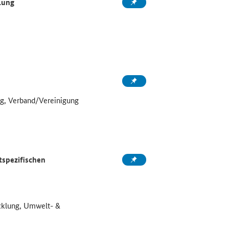
lung
g, Verband/Vereinigung
tspezifischen
icklung, Umwelt- &