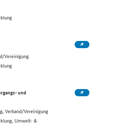
cklung
d/Vereinigung
cklung
ergangs- und
g, Verband/Vereinigung
icklung, Umwelt- &