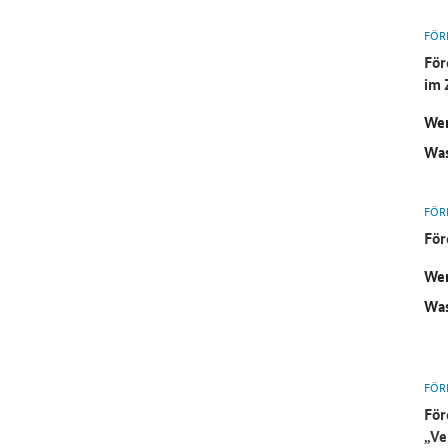
FÖR
För
im 
Wer
Was
FÖR
Fö
Wer
Was
FÖR
För
„Ve