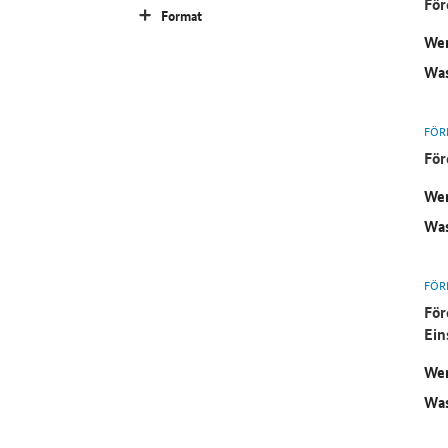
För
Format
Wer
Was
FÖR
För
Wer
Was
FÖR
För
Ein
Wer
Was