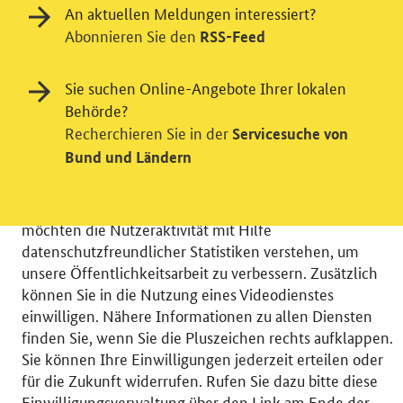
An aktuellen Meldungen interessiert?
Abonnieren Sie den
RSS-Feed
Sie suchen Online-Angebote Ihrer lokalen
Behörde?
Einwilligung in Tracking und / oder
Recherchieren Sie in der
Servicesuche von
Videodienst
Bund und Ländern
Wir bitten Sie an dieser Stelle um Ihre Einwilligung für
verschiedene Zusatzdienste unserer Webseite: Wir
möchten die Nutzeraktivität mit Hilfe
datenschutzfreundlicher Statistiken verstehen, um
unsere Öffentlichkeitsarbeit zu verbessern. Zusätzlich
können Sie in die Nutzung eines Videodienstes
einwilligen. Nähere Informationen zu allen Diensten
© 2026 Bundesministerium für Wirtschaft und Energie
finden Sie, wenn Sie die Pluszeichen rechts aufklappen.
RSS
Benutzerhinweise
Inhaltsverzeichnis
Sie können Ihre Einwilligungen jederzeit erteilen oder
Impressum
Barrierefreiheit
Datenschutz
für die Zukunft widerrufen. Rufen Sie dazu bitte diese
Einwilligungsverwaltung
Einwilligungsverwaltung über den Link am Ende der