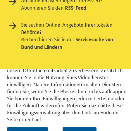
An aktuellen Meldungen interessiert?
Abonnieren Sie den
RSS-Feed
Einwilligung in Tracking und / oder
Sie suchen Online-Angebote Ihrer lokalen
Videodienst
Behörde?
Recherchieren Sie in der
Servicesuche von
Wir bitten Sie an dieser Stelle um Ihre Einwilligung für
Bund und Ländern
verschiedene Zusatzdienste unserer Webseite: Wir
möchten die Nutzeraktivität mit Hilfe
datenschutzfreundlicher Statistiken verstehen, um
unsere Öffentlichkeitsarbeit zu verbessern. Zusätzlich
können Sie in die Nutzung eines Videodienstes
einwilligen. Nähere Informationen zu allen Diensten
finden Sie, wenn Sie die Pluszeichen rechts aufklappen.
Sie können Ihre Einwilligungen jederzeit erteilen oder
© 2026 Bundesministerium für Wirtschaft und Energie
für die Zukunft widerrufen. Rufen Sie dazu bitte diese
RSS
Benutzerhinweise
Inhaltsverzeichnis
Einwilligungsverwaltung über den Link am Ende der
Impressum
Barrierefreiheit
Datenschutz
Seite erneut auf.
Einwilligungsverwaltung