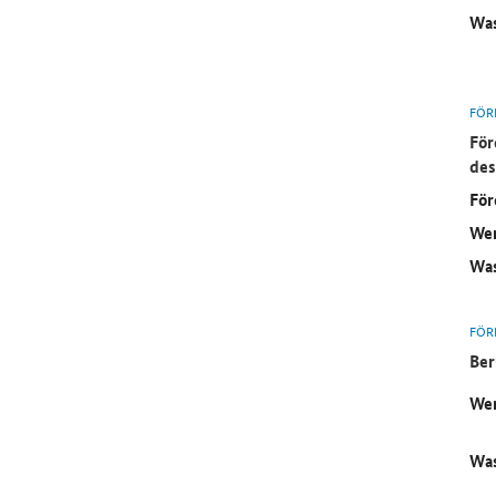
Was
FÖR
För
des
För
Wer
Was
FÖR
Ber
Wer
Was