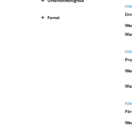
Unternehmensgröße
FÖR
Inn
Format
Wer
Was
FÖR
Pro
Wer
Was
FÖR
För
Wer