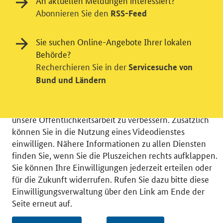
An aktuellen Meldungen interessiert?
Abonnieren Sie den
RSS-Feed
Einwilligung in Tracking und / oder
Sie suchen Online-Angebote Ihrer lokalen
Videodienst
Behörde?
Recherchieren Sie in der
Servicesuche von
Wir bitten Sie an dieser Stelle um Ihre Einwilligung für
Bund und Ländern
verschiedene Zusatzdienste unserer Webseite: Wir
möchten die Nutzeraktivität mit Hilfe
datenschutzfreundlicher Statistiken verstehen, um
unsere Öffentlichkeitsarbeit zu verbessern. Zusätzlich
können Sie in die Nutzung eines Videodienstes
einwilligen. Nähere Informationen zu allen Diensten
finden Sie, wenn Sie die Pluszeichen rechts aufklappen.
Sie können Ihre Einwilligungen jederzeit erteilen oder
© 2026 Bundesministerium für Wirtschaft und Energie
für die Zukunft widerrufen. Rufen Sie dazu bitte diese
RSS
Benutzerhinweise
Inhaltsverzeichnis
Einwilligungsverwaltung über den Link am Ende der
Impressum
Barrierefreiheit
Datenschutz
Seite erneut auf.
Einwilligungsverwaltung