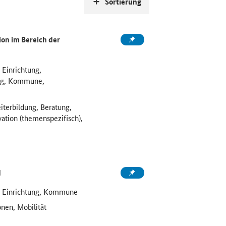
Sortierung
on im Bereich der
 Einrichtung,
ung, Kommune,
iterbildung, Beratung,
vation (themenspezifisch),
d
e Einrichtung, Kommune
onen, Mobilität