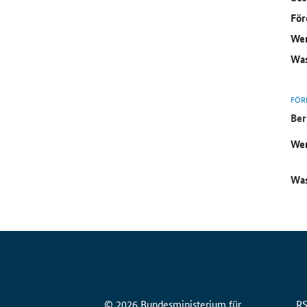
För
Wer
Was
FÖR
Ber
Wer
Was
© 2026 Bundesministerium für
R