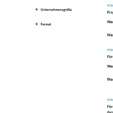
FÖR
Unternehmensgröße
Pro
Wer
Format
Was
FÖR
För
Wer
Was
FÖR
För
des