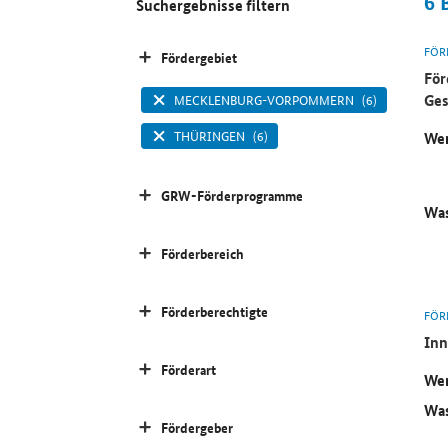
6
Suchergebnisse filtern
FÖR
Fördergebiet
För
Ges
MECKLENBURG-VORPOMMERN
(6)
THÜRINGEN
(6)
Wer
GRW-Förderprogramme
Was
Förderbereich
Förderberechtigte
FÖR
Inn
Förderart
Wer
Was
Fördergeber