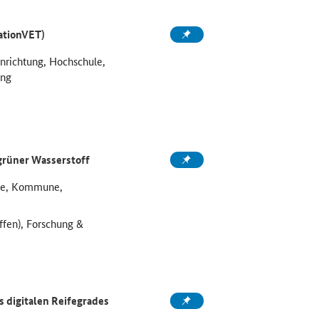
ationVET)
inrichtung, Hochschule,
ung
grüner Wasserstoff
ule, Kommune,
ffen), Forschung &
 digitalen Reifegrades