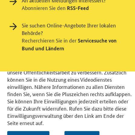
An aktuellen Meldungen interessiert?
Abonnieren Sie den
RSS-Feed
Einwilligung in Tracking und / oder
Sie suchen Online-Angebote Ihrer lokalen
Videodienst
Behörde?
Recherchieren Sie in der
Servicesuche von
Wir bitten Sie an dieser Stelle um Ihre Einwilligung für
Bund und Ländern
verschiedene Zusatzdienste unserer Webseite: Wir
möchten die Nutzeraktivität mit Hilfe
datenschutzfreundlicher Statistiken verstehen, um
unsere Öffentlichkeitsarbeit zu verbessern. Zusätzlich
können Sie in die Nutzung eines Videodienstes
einwilligen. Nähere Informationen zu allen Diensten
finden Sie, wenn Sie die Pluszeichen rechts aufklappen.
Sie können Ihre Einwilligungen jederzeit erteilen oder
© 2026 Bundesministerium für Wirtschaft und Energie
für die Zukunft widerrufen. Rufen Sie dazu bitte diese
RSS
Benutzerhinweise
Inhaltsverzeichnis
Einwilligungsverwaltung über den Link am Ende der
Impressum
Barrierefreiheit
Datenschutz
Seite erneut auf.
Einwilligungsverwaltung