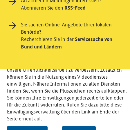
An aktuellen Meldungen interessiert?
Abonnieren Sie den
RSS-Feed
Einwilligung in Tracking und / oder
Sie suchen Online-Angebote Ihrer lokalen
Videodienst
Behörde?
Recherchieren Sie in der
Servicesuche von
Wir bitten Sie an dieser Stelle um Ihre Einwilligung für
Bund und Ländern
verschiedene Zusatzdienste unserer Webseite: Wir
möchten die Nutzeraktivität mit Hilfe
datenschutzfreundlicher Statistiken verstehen, um
unsere Öffentlichkeitsarbeit zu verbessern. Zusätzlich
können Sie in die Nutzung eines Videodienstes
einwilligen. Nähere Informationen zu allen Diensten
finden Sie, wenn Sie die Pluszeichen rechts aufklappen.
Sie können Ihre Einwilligungen jederzeit erteilen oder
© 2026 Bundesministerium für Wirtschaft und Energie
für die Zukunft widerrufen. Rufen Sie dazu bitte diese
RSS
Benutzerhinweise
Inhaltsverzeichnis
Einwilligungsverwaltung über den Link am Ende der
Impressum
Barrierefreiheit
Datenschutz
Seite erneut auf.
Einwilligungsverwaltung