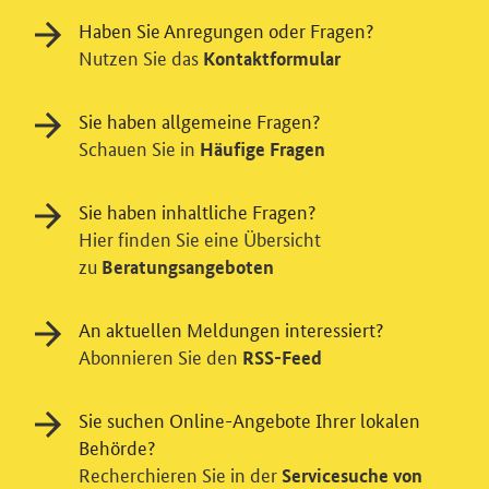
Haben Sie Anregungen oder Fragen?
Nutzen Sie das
Kontaktformular
Sie haben allgemeine Fragen?
Schauen Sie in
Häufige Fragen
Sie haben inhaltliche Fragen?
Hier finden Sie eine Übersicht
zu
Beratungsangeboten
Einwilligung in Tracking und / oder
Videodienst
An aktuellen Meldungen interessiert?
Wir bitten Sie an dieser Stelle um Ihre Einwilligung für
Abonnieren Sie den
RSS-Feed
verschiedene Zusatzdienste unserer Webseite: Wir
möchten die Nutzeraktivität mit Hilfe
Sie suchen Online-Angebote Ihrer lokalen
datenschutzfreundlicher Statistiken verstehen, um
Behörde?
unsere Öffentlichkeitsarbeit zu verbessern. Zusätzlich
Recherchieren Sie in der
können Sie in die Nutzung eines Videodienstes
Servicesuche von