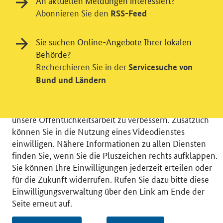
An aktuellen Meldungen interessiert?
Abonnieren Sie den
RSS-Feed
Einwilligung in Tracking und / oder
Sie suchen Online-Angebote Ihrer lokalen
Videodienst
Behörde?
Recherchieren Sie in der
Servicesuche von
Wir bitten Sie an dieser Stelle um Ihre Einwilligung für
Bund und Ländern
verschiedene Zusatzdienste unserer Webseite: Wir
möchten die Nutzeraktivität mit Hilfe
datenschutzfreundlicher Statistiken verstehen, um
unsere Öffentlichkeitsarbeit zu verbessern. Zusätzlich
können Sie in die Nutzung eines Videodienstes
einwilligen. Nähere Informationen zu allen Diensten
finden Sie, wenn Sie die Pluszeichen rechts aufklappen.
Sie können Ihre Einwilligungen jederzeit erteilen oder
© 2026 Bundesministerium für Wirtschaft und Energie
für die Zukunft widerrufen. Rufen Sie dazu bitte diese
RSS
Benutzerhinweise
Inhaltsverzeichnis
Einwilligungsverwaltung über den Link am Ende der
Impressum
Barrierefreiheit
Datenschutz
Seite erneut auf.
Einwilligungsverwaltung