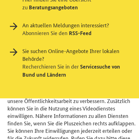
zu
Beratungsangeboten
An aktuellen Meldungen interessiert?
Abonnieren Sie den
RSS-Feed
Einwilligung in Tracking und / oder
Sie suchen Online-Angebote Ihrer lokalen
Behörde?
Videodienst
Recherchieren Sie in der
Servicesuche von
Wir bitten Sie an dieser Stelle um Ihre Einwilligung für
Bund und Ländern
verschiedene Zusatzdienste unserer Webseite: Wir
möchten die Nutzeraktivität mit Hilfe
datenschutzfreundlicher Statistiken verstehen, um
unsere Öffentlichkeitsarbeit zu verbessern. Zusätzlich
können Sie in die Nutzung eines Videodienstes
einwilligen. Nähere Informationen zu allen Diensten
finden Sie, wenn Sie die Pluszeichen rechts aufklappen.
Sie können Ihre Einwilligungen jederzeit erteilen oder
© 2026 Bundesministerium für Wirtschaft und Energie
für die Zukunft widerrufen. Rufen Sie dazu bitte diese
RSS
Benutzerhinweise
Inhaltsverzeichnis