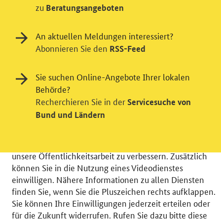
zu
Beratungsangeboten
An aktuellen Meldungen interessiert?
Abonnieren Sie den
RSS-Feed
Einwilligung in Tracking und / oder
Sie suchen Online-Angebote Ihrer lokalen
Behörde?
Videodienst
Recherchieren Sie in der
Servicesuche von
Wir bitten Sie an dieser Stelle um Ihre Einwilligung für
Bund und Ländern
verschiedene Zusatzdienste unserer Webseite: Wir
möchten die Nutzeraktivität mit Hilfe
datenschutzfreundlicher Statistiken verstehen, um
unsere Öffentlichkeitsarbeit zu verbessern. Zusätzlich
können Sie in die Nutzung eines Videodienstes
einwilligen. Nähere Informationen zu allen Diensten
finden Sie, wenn Sie die Pluszeichen rechts aufklappen.
Sie können Ihre Einwilligungen jederzeit erteilen oder
© 2026 Bundesministerium für Wirtschaft und Energie
für die Zukunft widerrufen. Rufen Sie dazu bitte diese
RSS
Benutzerhinweise
Inhaltsverzeichnis