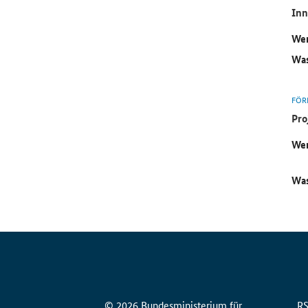
Inn
Wer
Was
FÖR
Pro
Wer
Was
© 2026 Bundesministerium für
R