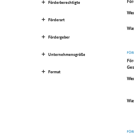
För
Förderberechtigte
Wer
Förderart
Was
Fördergeber
FÖR
Unternehmensgröße
För
Ges
Format
Wer
Was
FÖR