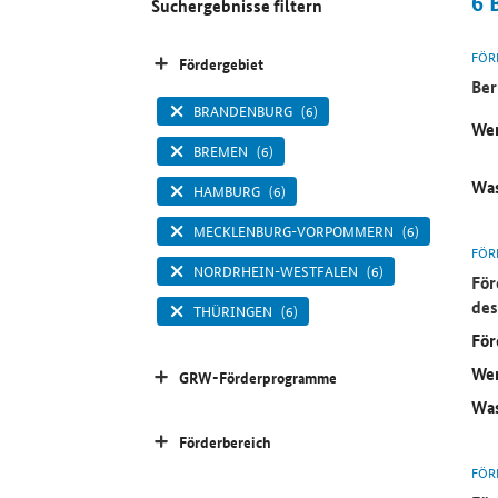
6
Suchergebnisse filtern
FÖR
Fördergebiet
Ber
BRANDENBURG
(6)
Wer
BREMEN
(6)
Was
HAMBURG
(6)
MECKLENBURG-VORPOMMERN
(6)
FÖR
NORDRHEIN-WESTFALEN
(6)
För
des
THÜRINGEN
(6)
För
Wer
GRW-Förderprogramme
Was
Förderbereich
FÖR