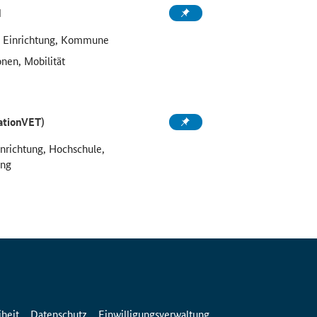
d
e Einrichtung, Kommune
onen, Mobilität
ationVET)
inrichtung, Hochschule,
ung
iheit
Datenschutz
Einwilligungsverwaltung