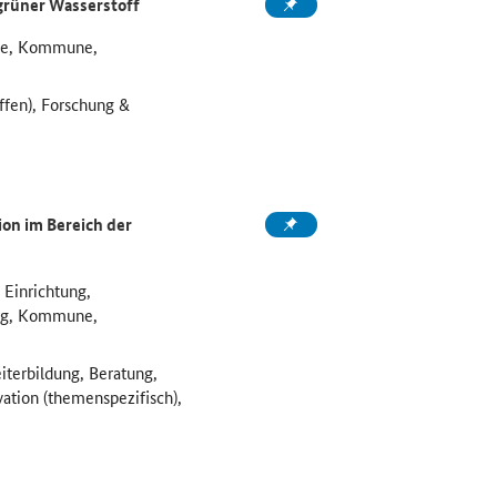
grüner Wasserstoff
ule, Kommune,
ffen), Forschung &
on im Bereich der
 Einrichtung,
ung, Kommune,
iterbildung, Beratung,
vation (themenspezifisch),