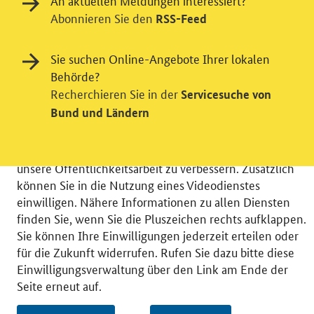
An aktuellen Meldungen interessiert?
Abonnieren Sie den
RSS-Feed
Einwilligung in Tracking und / oder
Sie suchen Online-Angebote Ihrer lokalen
Videodienst
Behörde?
Recherchieren Sie in der
Servicesuche von
Wir bitten Sie an dieser Stelle um Ihre Einwilligung für
Bund und Ländern
verschiedene Zusatzdienste unserer Webseite: Wir
möchten die Nutzeraktivität mit Hilfe
datenschutzfreundlicher Statistiken verstehen, um
unsere Öffentlichkeitsarbeit zu verbessern. Zusätzlich
können Sie in die Nutzung eines Videodienstes
einwilligen. Nähere Informationen zu allen Diensten
finden Sie, wenn Sie die Pluszeichen rechts aufklappen.
Sie können Ihre Einwilligungen jederzeit erteilen oder
© 2026 Bundesministerium für Wirtschaft und Energie
für die Zukunft widerrufen. Rufen Sie dazu bitte diese
RSS
Benutzerhinweise
Inhaltsverzeichnis
Einwilligungsverwaltung über den Link am Ende der
Impressum
Barrierefreiheit
Datenschutz
Seite erneut auf.
Einwilligungsverwaltung