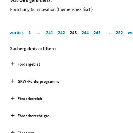
Was wird gefördert?:
Forschung & Innovation (themenspezifisch)
zurück
1
…
241
242
243
244
245
…
252
we
Suchergebnisse filtern
Fördergebiet
GRW-Förderprogramme
Förderbereich
Förderberechtigte
Förderart