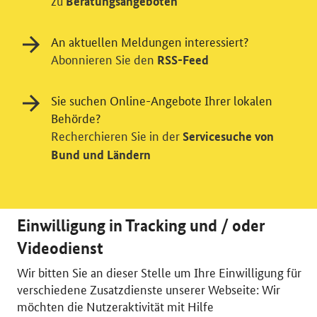
zu
Beratungsangeboten
An aktuellen Meldungen interessiert?
Abonnieren Sie den
RSS-Feed
Sie suchen Online-Angebote Ihrer lokalen
Behörde?
Recherchieren Sie in der
Servicesuche von
Bund und Ländern
Einwilligung in Tracking und / oder
Videodienst
Wir bitten Sie an dieser Stelle um Ihre Einwilligung für
© 2026 Bundesministerium für Wirtschaft und Energie
verschiedene Zusatzdienste unserer Webseite: Wir
RSS
Benutzerhinweise
Inhaltsverzeichnis
möchten die Nutzeraktivität mit Hilfe
Impressum
Barrierefreiheit
Datenschutz