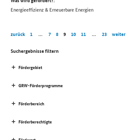
Was wird gefördert?:
Energieeffizienz & Erneuerbare Energien
zurück
1
…
7
8
9
10
11
…
23
weiter
Suchergebnisse filtern
Fördergebiet
GRW-Förderprogramme
Förderbereich
Förderberechtigte
Förderart