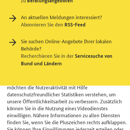
zu
Beratungsangeboten
An aktuellen Meldungen interessiert?
Abonnieren Sie den
RSS-Feed
Sie suchen Online-Angebote Ihrer lokalen
Behörde?
Einwilligung in Tracking und / oder
Recherchieren Sie in der
Servicesuche von
Videodienst
Bund und Ländern
Wir bitten Sie an dieser Stelle um Ihre Einwilligung für
verschiedene Zusatzdienste unserer Webseite: Wir
möchten die Nutzeraktivität mit Hilfe
datenschutzfreundlicher Statistiken verstehen, um
unsere Öffentlichkeitsarbeit zu verbessern. Zusätzlich
können Sie in die Nutzung eines Videodienstes
einwilligen. Nähere Informationen zu allen Diensten
© 2026 Bundesministerium für Wirtschaft und Energie
finden Sie, wenn Sie die Pluszeichen rechts aufklappen.
RSS
Benutzerhinweise
Inhaltsverzeichnis
Sie können Ihre Einwilligungen jederzeit erteilen oder
Impressum
Barrierefreiheit
Datenschutz