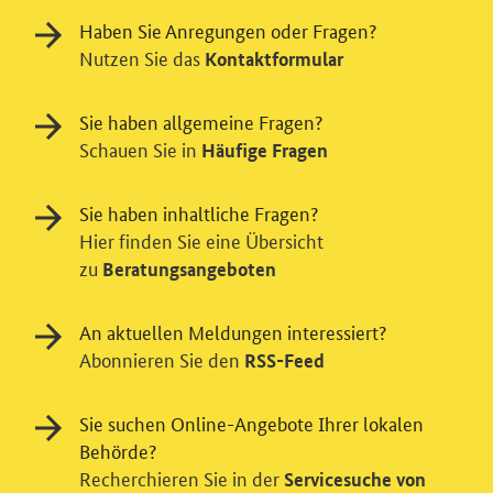
Haben Sie Anregungen oder Fragen?
Nutzen Sie das
Kontaktformular
Sie haben allgemeine Fragen?
Schauen Sie in
Häufige Fragen
Sie haben inhaltliche Fragen?
Hier finden Sie eine Übersicht
zu
Beratungsangeboten
Einwilligung in Tracking und / oder
Videodienst
An aktuellen Meldungen interessiert?
Wir bitten Sie an dieser Stelle um Ihre Einwilligung für
Abonnieren Sie den
RSS-Feed
verschiedene Zusatzdienste unserer Webseite: Wir
möchten die Nutzeraktivität mit Hilfe
Sie suchen Online-Angebote Ihrer lokalen
datenschutzfreundlicher Statistiken verstehen, um
Behörde?
unsere Öffentlichkeitsarbeit zu verbessern. Zusätzlich
Recherchieren Sie in der
können Sie in die Nutzung eines Videodienstes
Servicesuche von