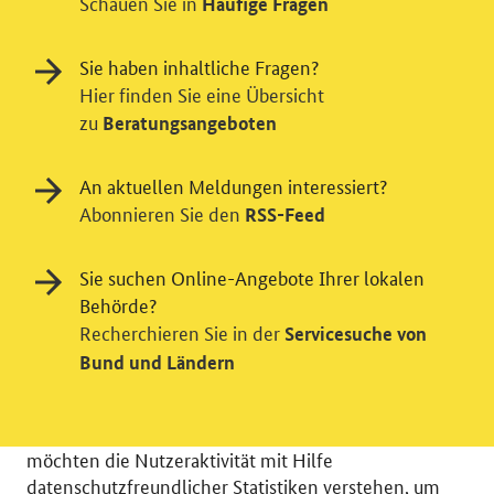
Schauen Sie in
Häufige Fragen
Sie haben inhaltliche Fragen?
Hier finden Sie eine Übersicht
zu
Beratungsangeboten
An aktuellen Meldungen interessiert?
Abonnieren Sie den
RSS-Feed
Sie suchen Online-Angebote Ihrer lokalen
Behörde?
Einwilligung in Tracking und / oder
Recherchieren Sie in der
Servicesuche von
Bund und Ländern
Videodienst
Wir bitten Sie an dieser Stelle um Ihre Einwilligung für
verschiedene Zusatzdienste unserer Webseite: Wir
möchten die Nutzeraktivität mit Hilfe
datenschutzfreundlicher Statistiken verstehen, um