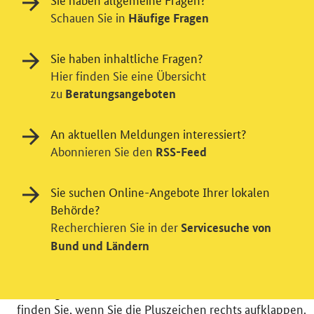
Schauen Sie in
Häufige Fragen
Sie haben inhaltliche Fragen?
Hier finden Sie eine Übersicht
zu
Beratungsangeboten
An aktuellen Meldungen interessiert?
Einwilligung in Tracking und / oder
Abonnieren Sie den
RSS-Feed
Videodienst
Wir bitten Sie an dieser Stelle um Ihre Einwilligung für
Sie suchen Online-Angebote Ihrer lokalen
verschiedene Zusatzdienste unserer Webseite: Wir
Behörde?
möchten die Nutzeraktivität mit Hilfe
Recherchieren Sie in der
Servicesuche von
datenschutzfreundlicher Statistiken verstehen, um
Bund und Ländern
unsere Öffentlichkeitsarbeit zu verbessern. Zusätzlich
können Sie in die Nutzung eines Videodienstes
einwilligen. Nähere Informationen zu allen Diensten
finden Sie, wenn Sie die Pluszeichen rechts aufklappen.