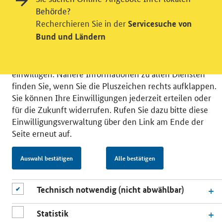
Wir bitten Sie an dieser Stelle um Ihre Einwilligung für
Behörde?
verschiedene Zusatzdienste unserer Webseite: Wir
Recherchieren Sie in der
Servicesuche von
möchten die Nutzeraktivität mit Hilfe
Bund und Ländern
datenschutzfreundlicher Statistiken verstehen, um
unsere Öffentlichkeitsarbeit zu verbessern. Zusätzlich
können Sie in die Nutzung eines Videodienstes
einwilligen. Nähere Informationen zu allen Diensten
finden Sie, wenn Sie die Pluszeichen rechts aufklappen.
Sie können Ihre Einwilligungen jederzeit erteilen oder
für die Zukunft widerrufen. Rufen Sie dazu bitte diese
Einwilligungsverwaltung über den Link am Ende der
© 2026 Bundesministerium für Wirtschaft und Energie
Seite erneut auf.
RSS
Benutzerhinweise
Inhaltsverzeichnis
Impressum
Barrierefreiheit
Datenschutz
Auswahl bestätigen
Alle bestätigen
Einwilligungsverwaltung
Technisch notwendig (nicht abwählbar)
Statistik