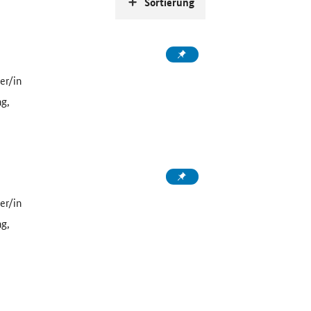
Sortierung
er/in
ng,
er/in
ng,