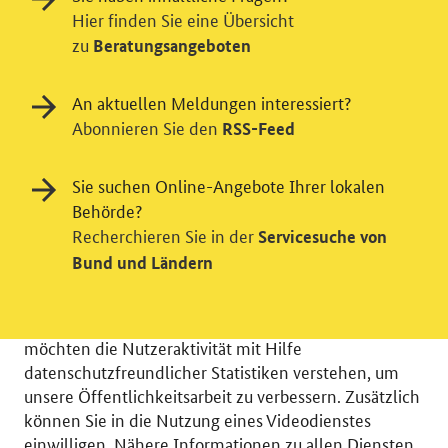
Hier finden Sie eine Übersicht
zu
Beratungsangeboten
An aktuellen Meldungen interessiert?
Abonnieren Sie den
RSS-Feed
Sie suchen Online-Angebote Ihrer lokalen
Behörde?
Einwilligung in Tracking und / oder
Recherchieren Sie in der
Servicesuche von
Videodienst
Bund und Ländern
Wir bitten Sie an dieser Stelle um Ihre Einwilligung für
verschiedene Zusatzdienste unserer Webseite: Wir
möchten die Nutzeraktivität mit Hilfe
datenschutzfreundlicher Statistiken verstehen, um
unsere Öffentlichkeitsarbeit zu verbessern. Zusätzlich
können Sie in die Nutzung eines Videodienstes
einwilligen. Nähere Informationen zu allen Diensten
© 2026 Bundesministerium für Wirtschaft und Energie