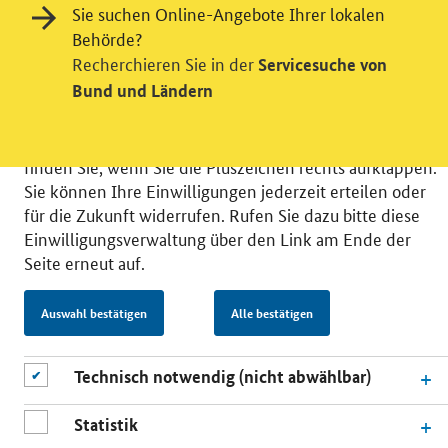
Sie suchen Online-Angebote Ihrer lokalen
verschiedene Zusatzdienste unserer Webseite: Wir
Behörde?
möchten die Nutzeraktivität mit Hilfe
Recherchieren Sie in der
Servicesuche von
datenschutzfreundlicher Statistiken verstehen, um
Bund und Ländern
unsere Öffentlichkeitsarbeit zu verbessern. Zusätzlich
können Sie in die Nutzung eines Videodienstes
einwilligen. Nähere Informationen zu allen Diensten
finden Sie, wenn Sie die Pluszeichen rechts aufklappen.
Sie können Ihre Einwilligungen jederzeit erteilen oder
für die Zukunft widerrufen. Rufen Sie dazu bitte diese
Einwilligungsverwaltung über den Link am Ende der
Seite erneut auf.
© 2026 Bundesministerium für Wirtschaft und Energie
RSS
Benutzerhinweise
Inhaltsverzeichnis
Auswahl bestätigen
Alle bestätigen
Impressum
Barrierefreiheit
Datenschutz
Einwilligungsverwaltung
Technisch notwendig (nicht abwählbar)
Statistik