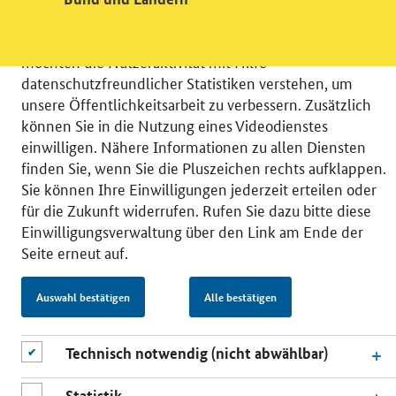
Wir bitten Sie an dieser Stelle um Ihre Einwilligung für
verschiedene Zusatzdienste unserer Webseite: Wir
möchten die Nutzeraktivität mit Hilfe
datenschutzfreundlicher Statistiken verstehen, um
unsere Öffentlichkeitsarbeit zu verbessern. Zusätzlich
können Sie in die Nutzung eines Videodienstes
einwilligen. Nähere Informationen zu allen Diensten
© 2026 Bundesministerium für Wirtschaft und Energie
finden Sie, wenn Sie die Pluszeichen rechts aufklappen.
RSS
Benutzerhinweise
Inhaltsverzeichnis
Sie können Ihre Einwilligungen jederzeit erteilen oder
Impressum
Barrierefreiheit
Datenschutz
für die Zukunft widerrufen. Rufen Sie dazu bitte diese
Einwilligungsverwaltung
Einwilligungsverwaltung über den Link am Ende der
Seite erneut auf.
Auswahl bestätigen
Alle bestätigen
Technisch notwendig (nicht abwählbar)
Statistik